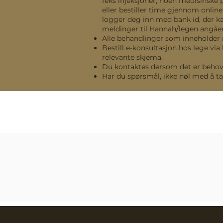
feks injeksjoner, noen medisinske p
eller bestiller time gjennom online
logger deg inn med bank id, der ka
meldinger til Hannah/legen angåe
Alle behandlinger som inneholder 
Bestill e-konsultasjon hos lege via
relevante skjema.
Du kontaktes dersom det er behov f
Har du spørsmål, ikke nøl med å ta 