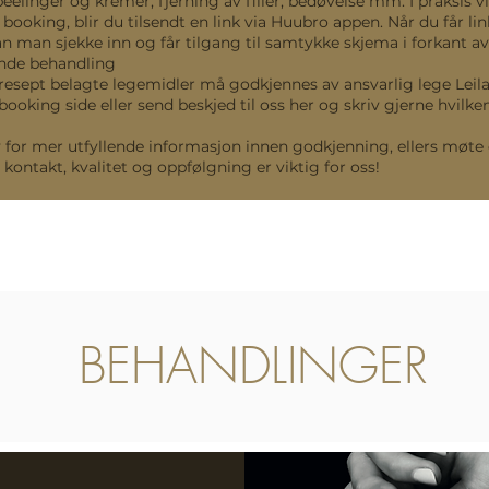
eelinger og kremer, fjerning av filler, bedøvelse mm. I praksis vi
 booking, blir du tilsendt en link via Huubro appen. Når du får li
n man sjekke inn og får tilgang til samtykke skjema i forkant av 
nde behandling
resept belagte legemidler må godkjennes av ansvarlig lege Leil
 booking side eller send beskjed til oss her og skriv gjerne hvilk
or mer utfyllende informasjon innen godkjenning, ellers møte d
kontakt, kvalitet og oppfølgning er viktig for oss!
BEHANDLINGER