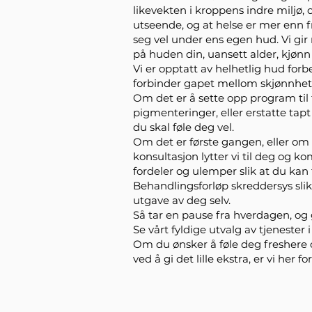
likevekten i kroppens indre miljø,
utseende, og at helse er mer enn 
seg vel under ens egen hud. Vi gir
på huden din, uansett alder, kjønn 
Vi er opptatt av helhetlig hud fo
forbinder gapet mellom skjønnhet 
Om det er å sette opp program til 
pigmenteringer, eller erstatte tapt
du skal føle deg vel.
Om det er første gangen, eller om d
konsultasjon lytter vi til deg og 
fordeler og ulemper slik at du kan 
Behandlingsforløp skreddersys sli
utgave av deg selv.
Så tar en pause fra hverdagen, og 
Se vårt fyldige utvalg av tjenester 
Om du ønsker å føle deg fresher
ved å gi det lille ekstra, er vi her fo