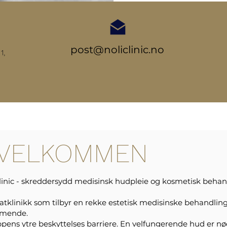
post@noliclinic.no
kken 1,
VELKOMMEN
Clinic - skreddersydd medisinsk hudpleie og kosmetisk beha
vatklinikk som tilbyr en rekke estetisk medisinske behandling
mmende.
pens ytre beskyttelses barriere. En velfungerende hud er nø