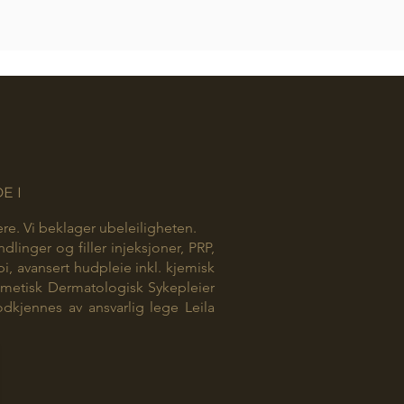
E I
dere. Vi beklager ubeleiligheten.
linger og filler injeksjoner, PRP,
, avansert hudpleie inkl. kjemisk
metisk Dermatologisk Sykepleier
dkjennes av ansvarlig lege Leila