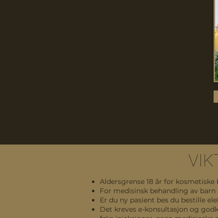
VIK
Aldersgrense 18 år for kosmetiske 
For medisinsk behandling av barn 
Er du ny pasient bes du bestille el
Det kreves e-konsultasjon og godk