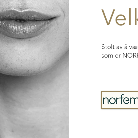
Ve
Stolt av å væ
som er NO