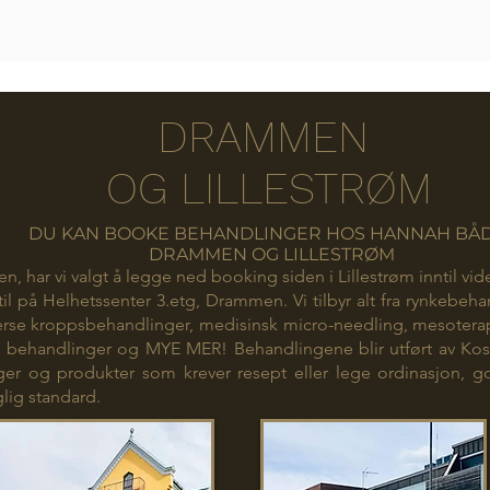
DRAMMEN
OG LILLESTRØM
DU KAN BOOKE BEHANDLINGER HOS HANNAH BÅD
DRAMMEN OG LILLESTRØM
, har vi valgt å legge ned
booking siden i Lillestrøm
inntil vi
l på Helhetssenter 3.etg, Drammen. Vi tilbyr alt fra rynkebehand
verse kroppsbehandlinger, medisinsk micro-needling, mesoterapi
d behandlinger og MYE MER! Behandlingene blir utført av Kos
er og produkter som krever resept eller lege ordinasjon, go
lig standard.