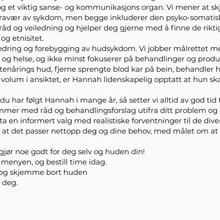
 og et viktig sanse- og kommunikasjons organ. Vi mener at s
fravær av sykdom, men begge inkluderer den psyko-somatisk
 råd og veiledning og hjelper deg gjerne med å finne de rikti
og etnisitet.
rbedring og forebygging av hudsykdom. Vi jobber målrettet
og helse, og ikke minst fokuserer på behandlinger og produkt
tenårings hud, fjerne sprengte blod kar på bein, behandler h
 volum i ansiktet, er Hannah lidenskapelig opptatt at hun ska
u har følgt Hannah i mange år, så setter vi alltid av god tid t
kommer med råd og behandlingsforslag utifra ditt problem og
ta en informert valg med realistiske forventninger til de div
k at det passer nettopp deg og dine behov, med målet om at
gjør noe godt for deg selv og huden din!
i menyen, og bestill time idag.
e og skjemme bort huden
r deg.