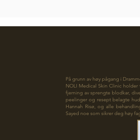
På grunn av høy pågang i Drammen
NOLI Medical Skin Clinic holder ti
fjerning av sprengte blodkar, di
peelinger og resept belagte hu
Hannah Risø, og alle behandling
Sayed noe som sikrer deg høy fag