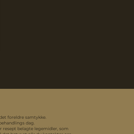
det foreldre samtykke.
 behandlings dag.
r resept belagte legemidler, som