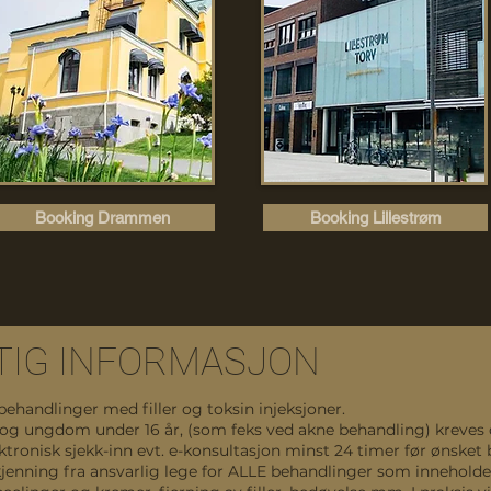
Booking Drammen
Booking Lillestrøm
TIG INFORMASJON
behandlinger med filler og toksin injeksjoner.
og ungdom under 16 år, (som feks ved akne behandling) kreves 
ektronisk sjekk-inn evt. e-konsultasjon minst 24 timer før ønsket
jenning fra ansvarlig lege for ALLE behandlinger som inneholde