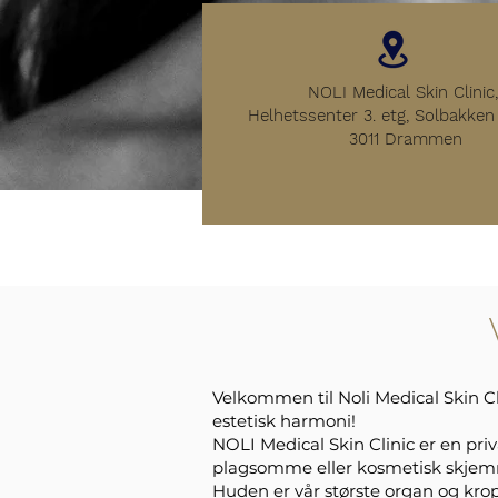
NOLI Medical Skin Clinic,
Helhetssenter 3. etg, Solba
3011 Drammen
Velkommen til Noli Medical Skin 
estetisk harmoni!
NOLI Medical Skin Clinic er en pri
plagsomme eller kosmetisk skje
Huden er vår største organ og krop