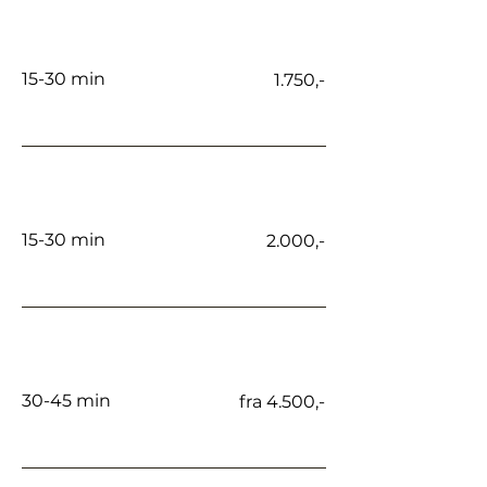
Lip flip
15-30 min
1.750,-
Sur munn
15-30 min
2.000,-
Svettebehandling
30-45 min
fra 4.500,-