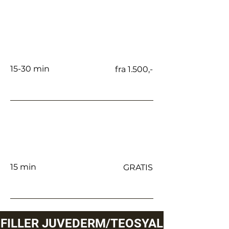
Botox påfyll / justering fra
annen behandler eller
ekstra område 2-6 uker
etter behandling
15-30 min
fra 1.500,-
Botox kontroll
ca 14-21 dager etter behandling
inkludert evt justering
15 min
GRATIS
FILLER JUVEDERM/TEOSYAL