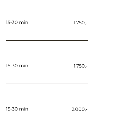
Bunny lines
15-30 min
1.750,-
Brynsløft
15-30 min
1.750,-
Rynker overleppe
15-30 min
2.000,-