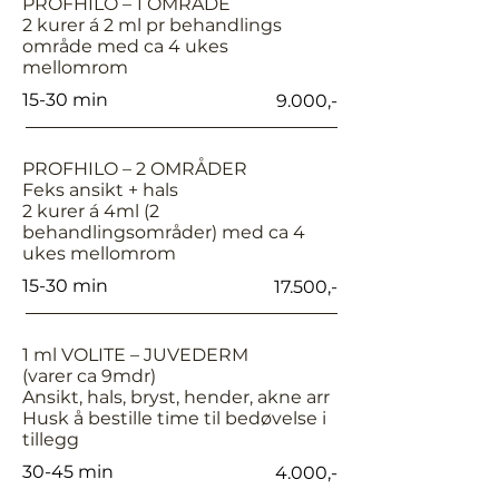
PROFHILO – 1 OMRÅDE
2 kurer á 2 ml pr behandlings
område med ca 4 ukes
mellomrom
15-30 min
9.000,-
PROFHILO – 2 OMRÅDER
Feks ansikt + hals
2 kurer á 4ml (2
behandlingsområder) med ca 4
ukes mellomrom
15-30 min
17.500,-
1 ml VOLITE – JUVEDERM
(varer ca 9mdr)
Ansikt, hals, bryst, hender, akne arr
Husk å bestille time til bedøvelse i
tillegg
30-45 min
4.000,-