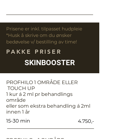
Prisene er inkl. tilpasset hudpleie
*Husk å skrive om du ønsker
bedøvelse v/ bestilling av time!
PAKKE PRISER
SKINBOOSTER
PROFHILO 1 OMRÅDE ELLER
TOUCH UP
1 kur á 2 ml pr behandlings
område
eller som ekstra behandling á 2ml
innen 1 år
15-30 min
4.750,-