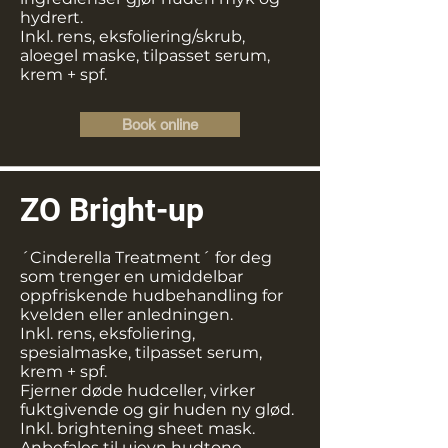
hydrert.
Inkl. rens, eksfoliering/skrub,
aloegel maske, tilpasset serum,
krem + spf.
Book online
ZO Bright-up
´Cinderella Treatment´ for deg
som trenger en umiddelbar
oppfriskende hudbehandling for
kvelden eller anledningen.
Inkl. rens, eksfoliering,
spesialmaske, tilpasset serum,
krem + spf.
Fjerner døde hudceller, virker
fuktgivende og gir huden ny glød.
Inkl. brightening sheet mask.
Anbefales til ujevn hudtone,