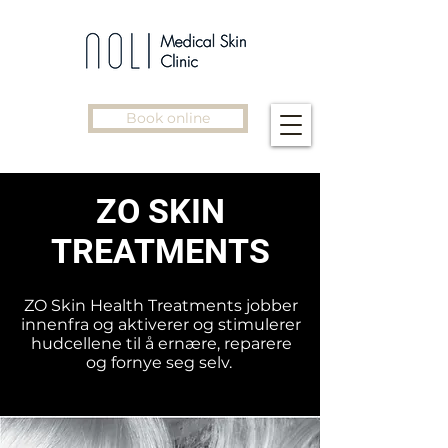
Book online
ZO SKIN
TREATMENTS
ZO Skin Health Treatments jobber
innenfra og aktiverer og stimulerer
hudcellene til å ernære, reparere
og fornye seg selv.