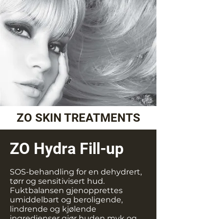
ZO SKIN TREATMENTS
ZO Hydra Fill-up
SOS-behandling for en dehydrert,
tørr og sensitivisert hud.
Fuktbalansen gjenopprettes
umiddelbart og beroligende,
lindrende og kjølende
ingredienser gjør huden myk og